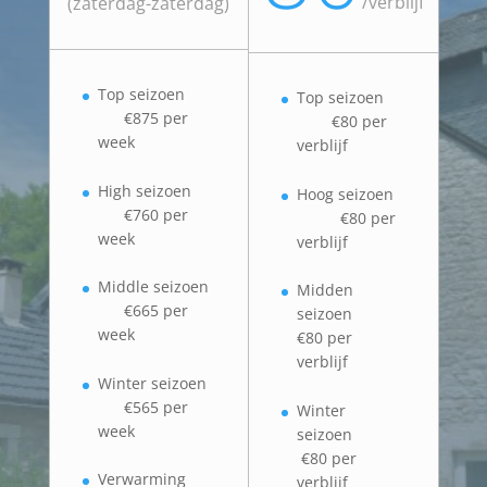
/
verblijf
(zaterdag-zaterdag)
Top seizoen
Top seizoen
€875 per
€80 per
week
verblijf
High seizoen
Hoog seizoen
€760 per
€80 per
week
verblijf
Middle seizoen
Midden
€665 per
seizoen
week
€80 per
verblijf
Winter seizoen
€565 per
Winter
week
seizoen
€80 per
Verwarming
verblijf