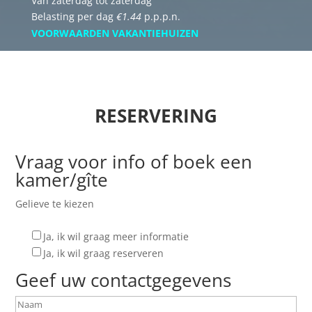
Van zaterdag tot zaterdag
Belasting per dag
€1.44
p.p.p.n.
VOORWAARDEN VAKANTIEHUIZEN
RESERVERING
Vraag voor info of boek een
kamer/gîte
Gelieve te kiezen
Ja, ik wil graag meer informatie
Ja, ik wil graag reserveren
Geef uw contactgegevens