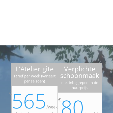
L'Atelier gîte
Verplichte
schoonmaak
Tarief per week (varieert
per seizoen)
niet inbegrepen in de
huurprijs
565
€
80
€
/
week